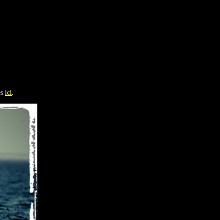
es
ici
.